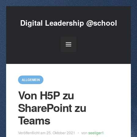
Digital Leadership @school
K
a
ALLGEMEIN
t
Von H5P zu
e
g
o
SharePoint zu
r
i
e
Teams
n
Veröffentlicht am
25. Oktober 2021
von
seeliger1